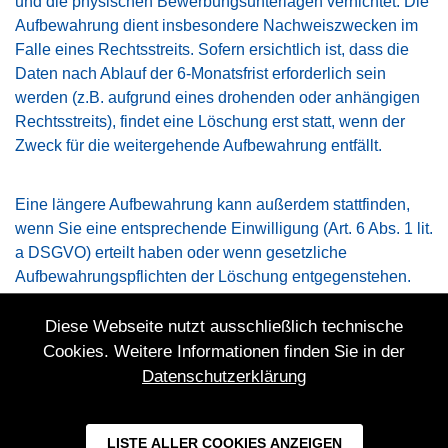
und die physischen Bewerbungsunterlagen vernichtet. Die
Aufbewahrung dient insbesondere Nachweiszwecken im
Falle eines Rechtsstreits. Sofern ersichtlich ist, dass die
Daten nach Ablauf der 6-Monatsfrist erforderlich sein
werden (z.B. aufgrund eines drohenden oder anhängigen
Rechtsstreits), findet eine Löschung erst statt, wenn der
Zweck für die weitergehende Aufbewahrung entfällt.
Eine längere Aufbewahrung kann außerdem stattfinden,
wenn Sie eine entsprechende Einwilligung (Art. 6 Abs. 1 lit.
a DSGVO) erteilt haben oder wenn gesetzliche
Aufbewahrungspflichten der Löschung entgegenstehen.
Diese Webseite nutzt ausschließlich technische
Cookies. Weitere Informationen finden Sie in der
Datenschutzerklärung
LISTE ALLER COOKIES ANZEIGEN